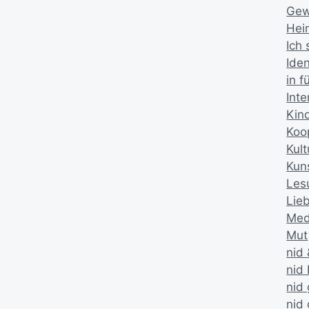
Gew
Hei
Ich 
Iden
in 
Inte
Kin
Koo
Kult
Kun
Les
Lie
Med
Mut
nid
nid 
nid 
nid