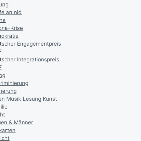
dung
fe an nid
ne
ona-Krise
okratie
tscher Engagementpreis
7
tscher Integrationspreis
7
log
kriminierung
nnerung
en Musik Lesung Kunst
lie
ht
uen & Männer
ikarten
icht