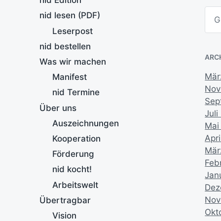
nid Edition
S
nid lesen (PDF)
u
c
Leserpost
h
nid bestellen
e
n
ARC
Was wir machen
Mär
Manifest
Nov
nid Termine
Sep
Über uns
Juli
Auszeichnungen
Mai
Apri
Kooperation
Mär
Förderung
Feb
nid kocht!
Jan
Arbeitswelt
Dez
Nov
Übertragbar
Okt
Vision