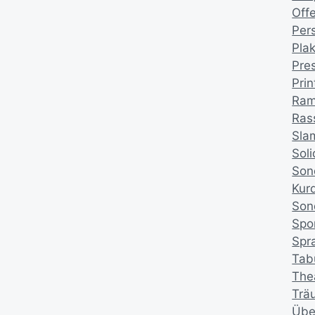
Offe
Per
Pla
Pre
Pri
Ra
Ras
Sla
Soli
Son
Kur
Son
Spor
Spr
Tab
The
Trä
Übe