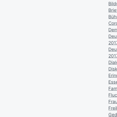
Bil
Brie
Büh
Cor
Dem
Deu
201
Deu
201
Dia
Dis
Eri
Ess
Fami
Fluc
Fra
Fre
Ged