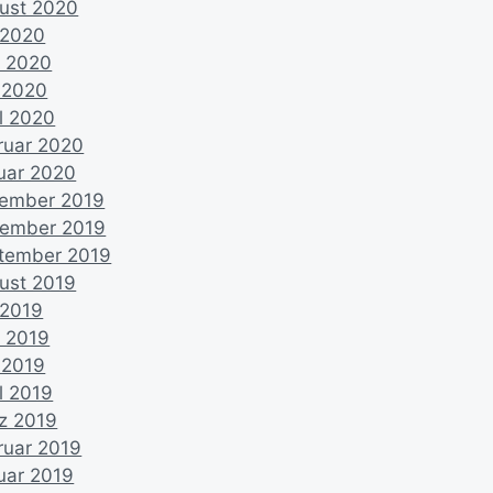
ust 2020
i 2020
i 2020
 2020
il 2020
ruar 2020
uar 2020
ember 2019
ember 2019
tember 2019
ust 2019
 2019
i 2019
 2019
l 2019
z 2019
ruar 2019
uar 2019