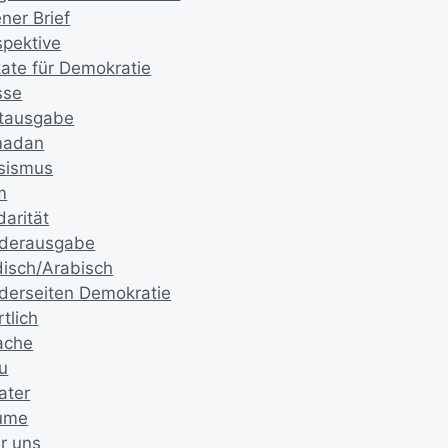
ner Brief
spektive
kate für Demokratie
sse
ntausgabe
madan
sismus
m
darität
derausgabe
disch/Arabisch
derseiten Demokratie
tlich
ache
u
ater
ume
r uns