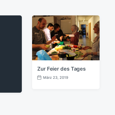
Zur Feier des Tages
März 23, 2019
B
e
i
t
r
a
g