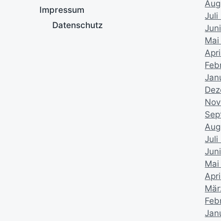
Aug
Impressum
Jul
Datenschutz
Jun
Mai
Apr
Feb
Jan
Dez
Nov
Sep
Aug
Juli
Jun
Mai
Apri
Mär
Feb
Jan