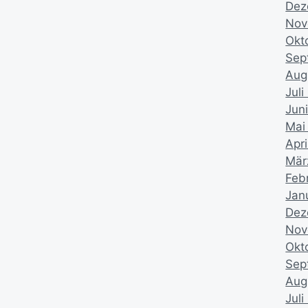
Dez
Nov
Okt
Sep
Aug
Juli
Jun
Mai
Apri
Mär
Feb
Jan
Dez
Nov
Okt
Sep
Aug
Juli