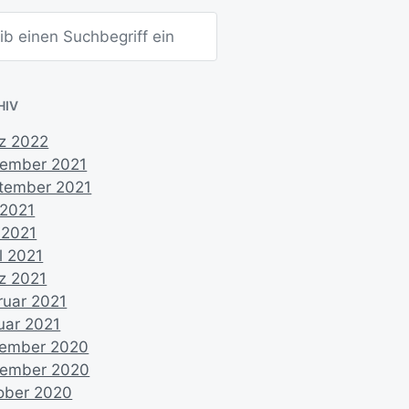
HIV
z 2022
ember 2021
tember 2021
 2021
 2021
l 2021
z 2021
ruar 2021
uar 2021
ember 2020
ember 2020
ober 2020