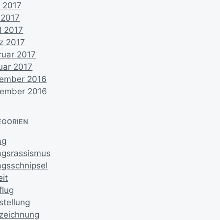
i 2017
 2017
l 2017
z 2017
ruar 2017
uar 2017
ember 2016
ember 2016
EGORIEN
ag
tagsrassismus
agsschnipsel
it
flug
stellung
zeichnung