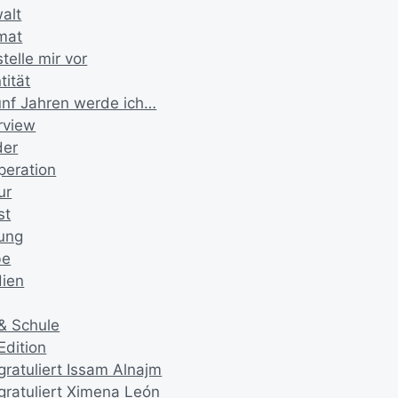
alt
mat
stelle mir vor
tität
fünf Jahren werde ich…
rview
der
peration
ur
st
ung
be
ien
 & Schule
Edition
gratuliert Issam Alnajm
 gratuliert Ximena León