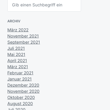
S
g
u
s
c
d
h
e
a
ARCHIV
n
t
u
März 2022
m
November 2021
September 2021
Juli 2021
Mai 2021
April 2021
März 2021
Februar 2021
Januar 2021
Dezember 2020
November 2020
Oktober 2020
August 2020
Juli 2020