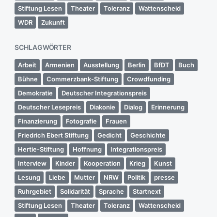
Stiftung Lesen
Theater
Toleranz
Wattenscheid
WDR
Zukunft
SCHLAGWÖRTER
Arbeit
Armenien
Ausstellung
Berlin
BfDT
Buch
Bühne
Commerzbank-Stiftung
Crowdfunding
Demokratie
Deutscher Integrationspreis
Deutscher Lesepreis
Diakonie
Dialog
Erinnerung
Finanzierung
Fotografie
Frauen
Friedrich Ebert Stiftung
Gedicht
Geschichte
Hertie-Stiftung
Hoffnung
Integrationspreis
Interview
Kinder
Kooperation
Krieg
Kunst
Lesung
Liebe
Mutter
NRW
Politik
presse
Ruhrgebiet
Solidarität
Sprache
Startnext
Stiftung Lesen
Theater
Toleranz
Wattenscheid