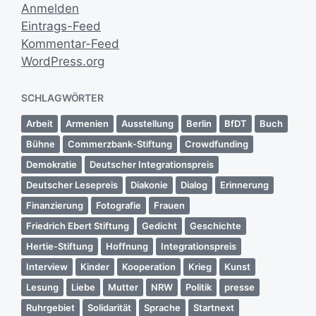
Anmelden
Eintrags-Feed
Kommentar-Feed
WordPress.org
SCHLAGWÖRTER
Arbeit
Armenien
Ausstellung
Berlin
BfDT
Buch
Bühne
Commerzbank-Stiftung
Crowdfunding
Demokratie
Deutscher Integrationspreis
Deutscher Lesepreis
Diakonie
Dialog
Erinnerung
Finanzierung
Fotografie
Frauen
Friedrich Ebert Stiftung
Gedicht
Geschichte
Hertie-Stiftung
Hoffnung
Integrationspreis
Interview
Kinder
Kooperation
Krieg
Kunst
Lesung
Liebe
Mutter
NRW
Politik
presse
Ruhrgebiet
Solidarität
Sprache
Startnext