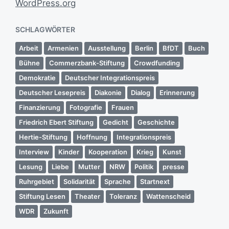
WordPress.org
SCHLAGWÖRTER
Arbeit
Armenien
Ausstellung
Berlin
BfDT
Buch
Bühne
Commerzbank-Stiftung
Crowdfunding
Demokratie
Deutscher Integrationspreis
Deutscher Lesepreis
Diakonie
Dialog
Erinnerung
Finanzierung
Fotografie
Frauen
Friedrich Ebert Stiftung
Gedicht
Geschichte
Hertie-Stiftung
Hoffnung
Integrationspreis
Interview
Kinder
Kooperation
Krieg
Kunst
Lesung
Liebe
Mutter
NRW
Politik
presse
Ruhrgebiet
Solidarität
Sprache
Startnext
Stiftung Lesen
Theater
Toleranz
Wattenscheid
WDR
Zukunft