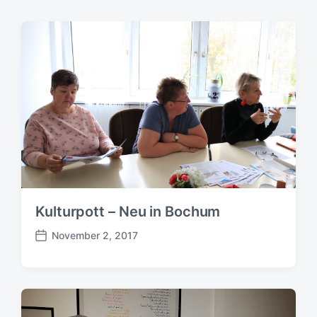
Kulturpott – Neu in Bochum
November 2, 2017
B
e
i
t
r
a