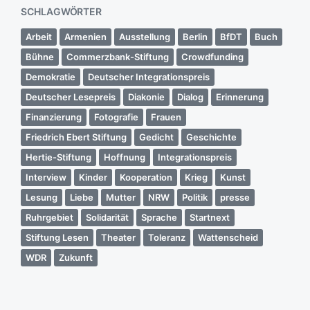
SCHLAGWÖRTER
Arbeit
Armenien
Ausstellung
Berlin
BfDT
Buch
Bühne
Commerzbank-Stiftung
Crowdfunding
Demokratie
Deutscher Integrationspreis
Deutscher Lesepreis
Diakonie
Dialog
Erinnerung
Finanzierung
Fotografie
Frauen
Friedrich Ebert Stiftung
Gedicht
Geschichte
Hertie-Stiftung
Hoffnung
Integrationspreis
Interview
Kinder
Kooperation
Krieg
Kunst
Lesung
Liebe
Mutter
NRW
Politik
presse
Ruhrgebiet
Solidarität
Sprache
Startnext
Stiftung Lesen
Theater
Toleranz
Wattenscheid
WDR
Zukunft