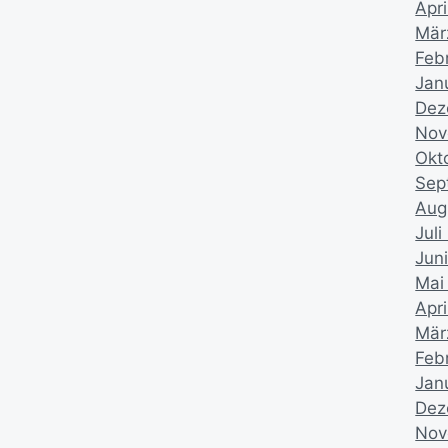
Apri
Mär
Feb
Jan
Dez
Nov
Okt
Sep
Aug
Juli
Jun
Mai
Apri
Mär
Feb
Jan
Dez
Nov