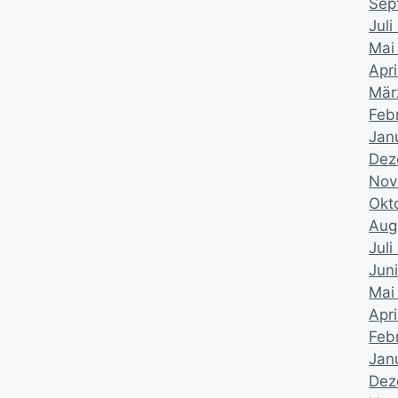
Sep
Juli
Mai
Apri
Mär
Feb
Jan
Dez
Nov
Okt
Aug
Jul
Jun
Mai
Apr
Feb
Jan
Dez