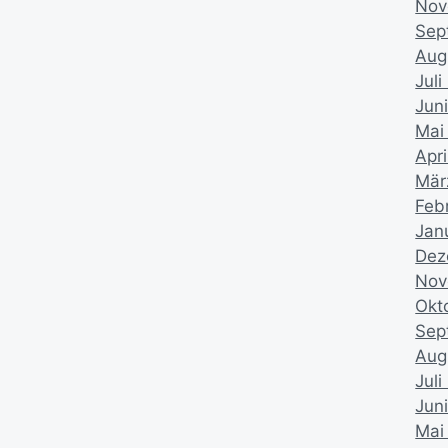
Nov
Sep
Aug
Juli
Jun
Mai
Apri
Mär
Feb
Jan
Dez
Nov
Okt
Sep
Aug
Juli
Jun
Mai