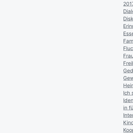
201
Dia
Dis
Eri
Ess
Fami
Fluc
Fra
Fre
Ged
Gew
Hei
Ich 
Iden
in 
Inte
Kin
Koo