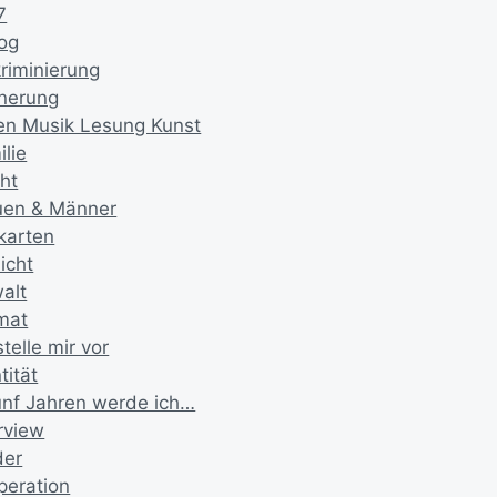
7
log
kriminierung
nnerung
en Musik Lesung Kunst
lie
ht
uen & Männer
ikarten
icht
alt
mat
stelle mir vor
tität
fünf Jahren werde ich…
rview
der
peration