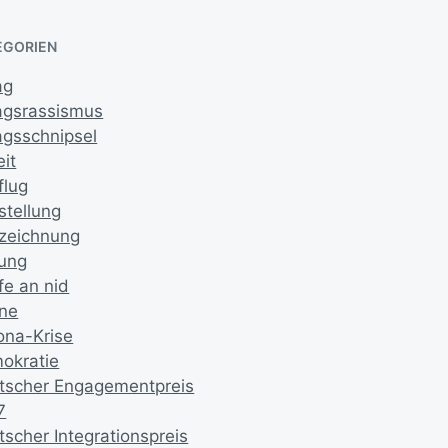
EGORIEN
ag
tagsrassismus
agsschnipsel
it
flug
stellung
zeichnung
dung
fe an nid
ne
ona-Krise
okratie
tscher Engagementpreis
7
tscher Integrationspreis