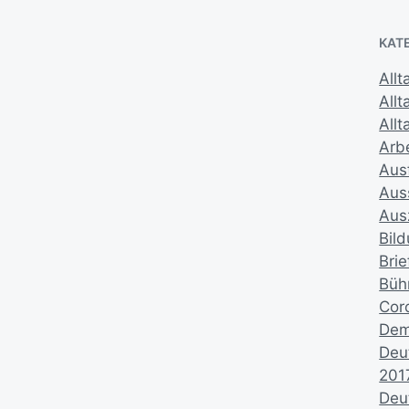
KAT
Allt
All
Allt
Arbe
Aus
Aus
Aus
Bil
Brie
Büh
Cor
Dem
Deu
201
Deu