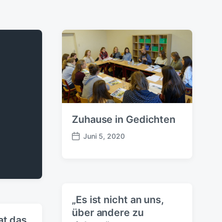
Zuhause in Gedichten
Juni 5, 2020
B
e
i
t
r
a
„Es ist nicht an uns,
g
über andere zu
s
at das