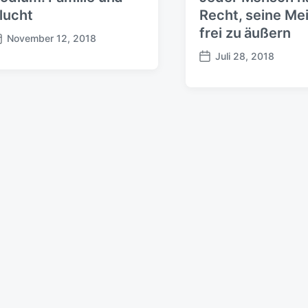
lucht
Recht, seine Me
frei zu äußern
November 12, 2018
Juli 28, 2018
B
e
i
t
r
a
g
s
d
a
t
u
m