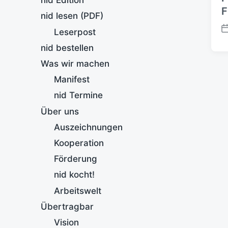
nid Edition
F
nid lesen (PDF)
Leserpost
B
e
nid bestellen
i
Was wir machen
t
r
Manifest
a
nid Termine
g
s
Über uns
d
Auszeichnungen
a
t
Kooperation
u
Förderung
m
nid kocht!
Arbeitswelt
Übertragbar
Vision