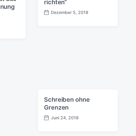
richten“
d
inung
a
Dezember 5, 2018
t
B
u
e
m
i
t
r
a
g
s
d
a
t
u
m
Schreiben ohne
Grenzen
Juni 24, 2018
B
e
i