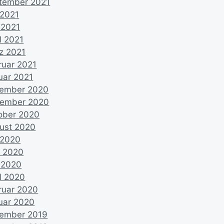
tember 2021
 2021
 2021
l 2021
z 2021
ruar 2021
uar 2021
ember 2020
ember 2020
ober 2020
ust 2020
i 2020
i 2020
 2020
il 2020
ruar 2020
uar 2020
ember 2019