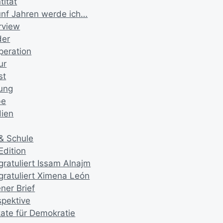
tität
fünf Jahren werde ich…
rview
der
peration
ur
st
ung
be
ien
 & Schule
Edition
gratuliert Issam Alnajm
 gratuliert Ximena León
ner Brief
spektive
kate für Demokratie