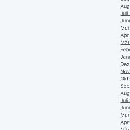
Aug
Juli
Jun
Mai
Apri
Mär
Feb
Jan
Dez
Nov
Okt
Sep
Aug
Juli
Jun
Mai
Apri
Mär