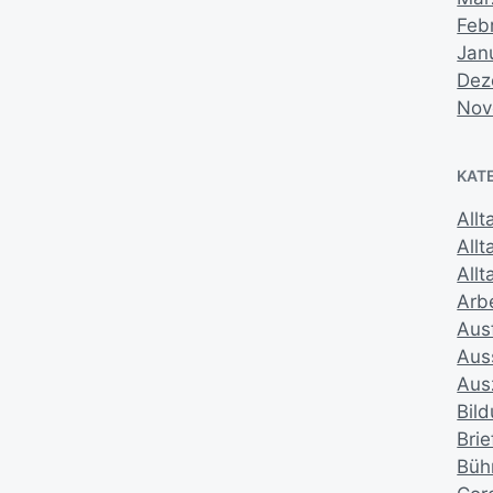
Feb
Jan
Dez
Nov
KAT
Allt
All
Allt
Arbe
Aus
Aus
Aus
Bil
Brie
Büh