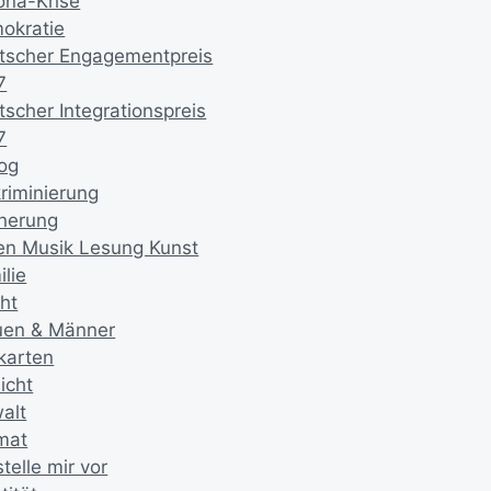
ona-Krise
okratie
tscher Engagementpreis
7
tscher Integrationspreis
7
log
kriminierung
nnerung
en Musik Lesung Kunst
lie
ht
uen & Männer
ikarten
icht
alt
mat
stelle mir vor