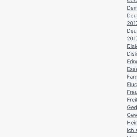
Cor
Dem
Deu
201
Deu
201
Dia
Dis
Eri
Ess
Fami
Fluc
Fra
Fre
Ged
Gew
Hei
Ich 