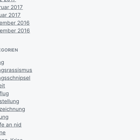
ruar 2017
uar 2017
ember 2016
ember 2016
EGORIEN
ag
tagsrassismus
agsschnipsel
it
flug
stellung
zeichnung
dung
fe an nid
ne