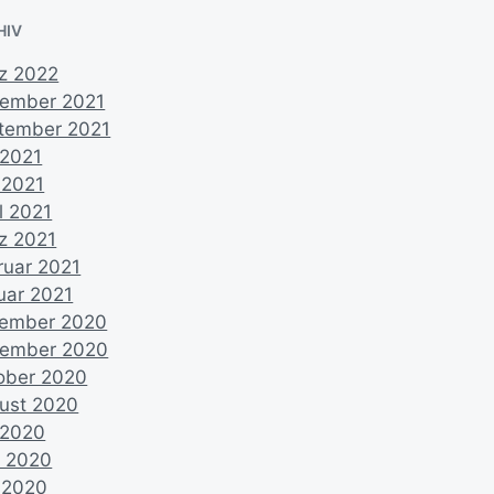
HIV
z 2022
ember 2021
tember 2021
 2021
 2021
l 2021
z 2021
ruar 2021
uar 2021
ember 2020
ember 2020
ober 2020
ust 2020
i 2020
i 2020
 2020