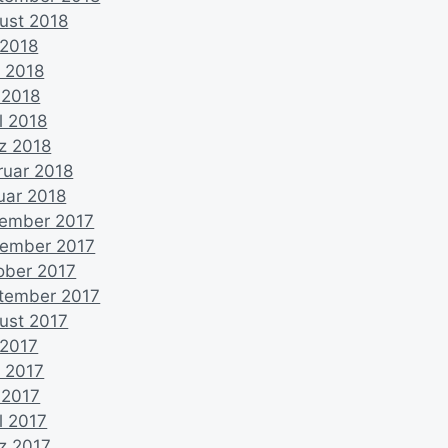
ust 2018
 2018
i 2018
 2018
l 2018
z 2018
ruar 2018
uar 2018
ember 2017
ember 2017
ober 2017
tember 2017
ust 2017
 2017
i 2017
 2017
l 2017
z 2017