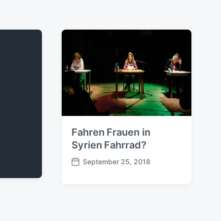
Fahren Frauen in
Syrien Fahrrad?
September 25, 2018
B
e
i
t
r
a