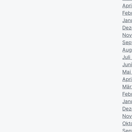
Apr
Feb
Jan
Dez
Nov
Sep
Aug
Juli
Jun
Mai
Apri
Mär
Feb
Jan
Dez
Nov
Okt
Sep