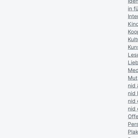
Iden
in 
Inte
Kin
Koo
Kult
Kun
Les
Lie
Med
Mut
nid
nid 
nid 
nid
Offe
Per
Pla