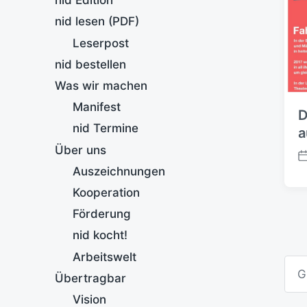
nid Edition
nid lesen (PDF)
Leserpost
nid bestellen
Was wir machen
Manifest
D
nid Termine
a
Über uns
B
Auszeichnungen
e
i
Kooperation
t
Förderung
r
nid kocht!
a
g
Arbeitswelt
S
s
u
Übertragbar
d
c
a
h
Vision
t