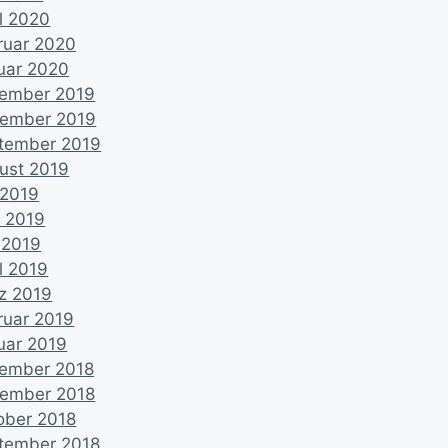
il 2020
ruar 2020
uar 2020
ember 2019
ember 2019
tember 2019
ust 2019
 2019
i 2019
 2019
l 2019
z 2019
ruar 2019
uar 2019
ember 2018
ember 2018
ober 2018
tember 2018