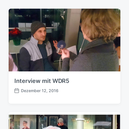
Interview mit WDR5
Dezember 12, 2016
B
e
i
t
r
a