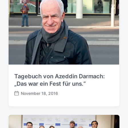
g
s
d
a
t
u
m
Tagebuch von Azeddin Darmach:
„Das war ein Fest für uns.“
November 18, 2016
B
e
i
t
r
a