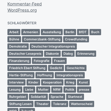
Kommentar-Feed
WordPress.org
SCHLAGWÖRTER
Arbeit
Armenien
Ausstellung
Berlin
BfDT
Buch
Bühne
Commerzbank-Stiftung
Crowdfunding
Demokratie
Deutscher Integrationspreis
Deutscher Lesepreis
Diakonie
Dialog
Erinnerung
Finanzierung
Fotografie
Frauen
Friedrich Ebert Stiftung
Gedicht
Geschichte
Hertie-Stiftung
Hoffnung
Integrationspreis
Interview
Kinder
Kooperation
Krieg
Kunst
Lesung
Liebe
Mutter
NRW
Politik
presse
Ruhrgebiet
Solidarität
Sprache
Startnext
Stiftung Lesen
Theater
Toleranz
Wattenscheid