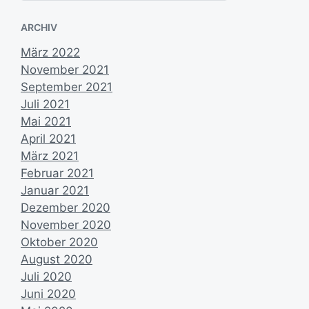
h
d
e
a
ARCHIV
n
t
u
März 2022
m
November 2021
September 2021
Juli 2021
Mai 2021
April 2021
März 2021
Februar 2021
Januar 2021
Dezember 2020
November 2020
Oktober 2020
August 2020
Juli 2020
Juni 2020