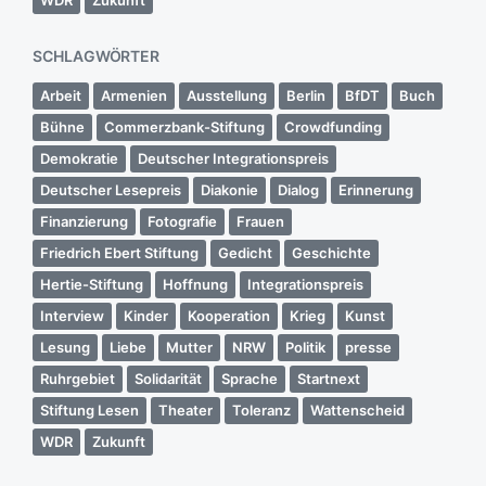
WDR
Zukunft
SCHLAGWÖRTER
Arbeit
Armenien
Ausstellung
Berlin
BfDT
Buch
Bühne
Commerzbank-Stiftung
Crowdfunding
Demokratie
Deutscher Integrationspreis
Deutscher Lesepreis
Diakonie
Dialog
Erinnerung
Finanzierung
Fotografie
Frauen
Friedrich Ebert Stiftung
Gedicht
Geschichte
Hertie-Stiftung
Hoffnung
Integrationspreis
Interview
Kinder
Kooperation
Krieg
Kunst
Lesung
Liebe
Mutter
NRW
Politik
presse
Ruhrgebiet
Solidarität
Sprache
Startnext
Stiftung Lesen
Theater
Toleranz
Wattenscheid
WDR
Zukunft