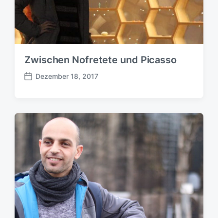
Zwischen Nofretete und Picasso
Dezember 18, 2017
B
e
i
t
r
a
g
s
d
a
t
u
m