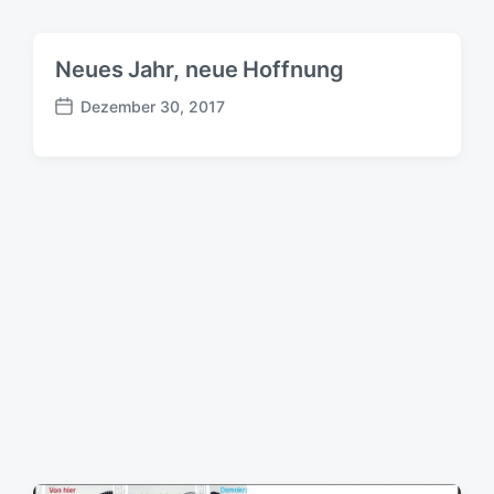
Neues Jahr, neue Hoffnung
Dezember 30, 2017
B
e
i
t
r
a
g
s
d
a
t
u
m