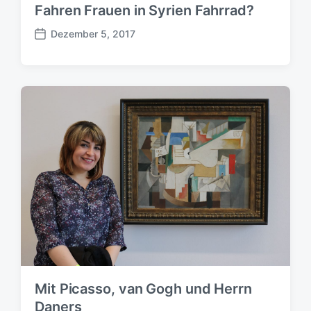
Fahren Frauen in Syrien Fahrrad?
Dezember 5, 2017
B
e
i
t
r
a
g
s
d
a
t
u
m
Mit Picasso, van Gogh und Herrn
Daners