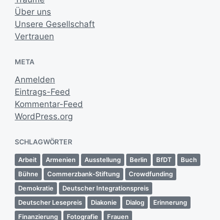
Über uns
Unsere Gesellschaft
Vertrauen
META
Anmelden
Eintrags-Feed
Kommentar-Feed
WordPress.org
SCHLAGWÖRTER
Arbeit
Armenien
Ausstellung
Berlin
BfDT
Buch
Bühne
Commerzbank-Stiftung
Crowdfunding
Demokratie
Deutscher Integrationspreis
Deutscher Lesepreis
Diakonie
Dialog
Erinnerung
Finanzierung
Fotografie
Frauen