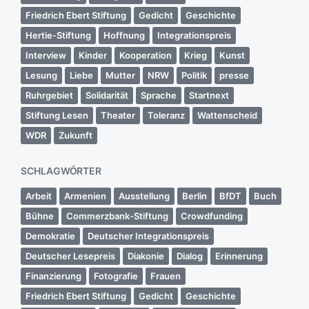
Friedrich Ebert Stiftung
Gedicht
Geschichte
Hertie-Stiftung
Hoffnung
Integrationspreis
Interview
Kinder
Kooperation
Krieg
Kunst
Lesung
Liebe
Mutter
NRW
Politik
presse
Ruhrgebiet
Solidarität
Sprache
Startnext
Stiftung Lesen
Theater
Toleranz
Wattenscheid
WDR
Zukunft
SCHLAGWÖRTER
Arbeit
Armenien
Ausstellung
Berlin
BfDT
Buch
Bühne
Commerzbank-Stiftung
Crowdfunding
Demokratie
Deutscher Integrationspreis
Deutscher Lesepreis
Diakonie
Dialog
Erinnerung
Finanzierung
Fotografie
Frauen
Friedrich Ebert Stiftung
Gedicht
Geschichte