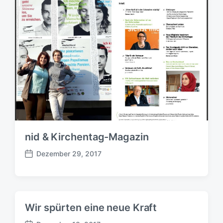
nid & Kirchentag-Magazin
Dezember 29, 2017
B
e
i
t
r
Wir spürten eine neue Kraft
a
g