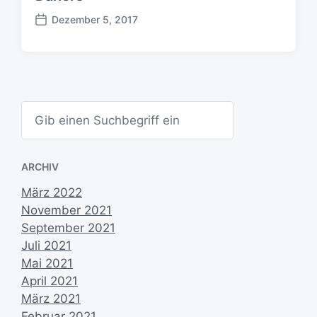
Dezember 5, 2017
B
e
i
t
r
a
S
g
u
s
c
d
h
e
a
ARCHIV
n
t
u
März 2022
m
November 2021
September 2021
Juli 2021
Mai 2021
April 2021
März 2021
Februar 2021