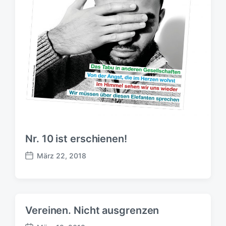
Nr. 10 ist erschienen!
März 22, 2018
B
e
i
t
r
Vereinen. Nicht ausgrenzen
a
g