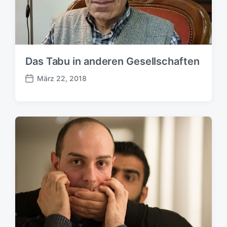
u
m
Das Tabu in anderen Gesellschaften
März 22, 2018
B
e
i
t
r
a
g
s
d
a
t
u
m