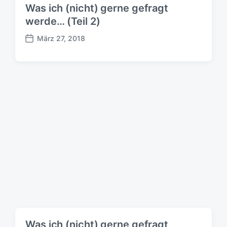
Was ich (nicht) gerne gefragt
werde… (Teil 2)
März 27, 2018
B
e
i
t
r
a
g
s
d
a
t
u
m
Was ich (nicht) gerne gefragt