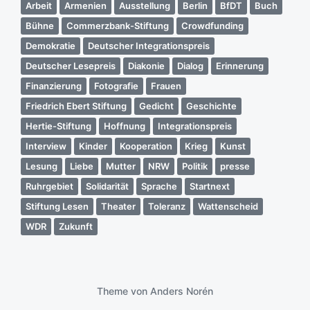
Arbeit
Armenien
Ausstellung
Berlin
BfDT
Buch
Bühne
Commerzbank-Stiftung
Crowdfunding
Demokratie
Deutscher Integrationspreis
Deutscher Lesepreis
Diakonie
Dialog
Erinnerung
Finanzierung
Fotografie
Frauen
Friedrich Ebert Stiftung
Gedicht
Geschichte
Hertie-Stiftung
Hoffnung
Integrationspreis
Interview
Kinder
Kooperation
Krieg
Kunst
Lesung
Liebe
Mutter
NRW
Politik
presse
Ruhrgebiet
Solidarität
Sprache
Startnext
Stiftung Lesen
Theater
Toleranz
Wattenscheid
WDR
Zukunft
Theme von
Anders Norén