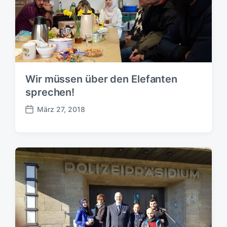
Wir müssen über den Elefanten
sprechen!
März 27, 2018
B
e
i
t
r
a
g
s
d
a
t