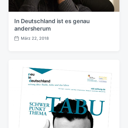
In Deutschland ist es genau
andersherum
März 22, 2018
B
e
i
t
r
a
g
s
d
a
t
u
m