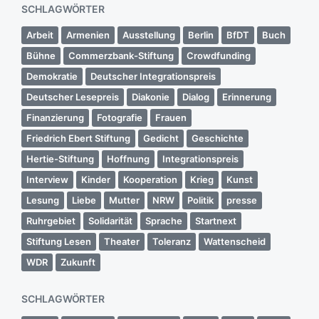
SCHLAGWÖRTER
Arbeit
Armenien
Ausstellung
Berlin
BfDT
Buch
Bühne
Commerzbank-Stiftung
Crowdfunding
Demokratie
Deutscher Integrationspreis
Deutscher Lesepreis
Diakonie
Dialog
Erinnerung
Finanzierung
Fotografie
Frauen
Friedrich Ebert Stiftung
Gedicht
Geschichte
Hertie-Stiftung
Hoffnung
Integrationspreis
Interview
Kinder
Kooperation
Krieg
Kunst
Lesung
Liebe
Mutter
NRW
Politik
presse
Ruhrgebiet
Solidarität
Sprache
Startnext
Stiftung Lesen
Theater
Toleranz
Wattenscheid
WDR
Zukunft
SCHLAGWÖRTER