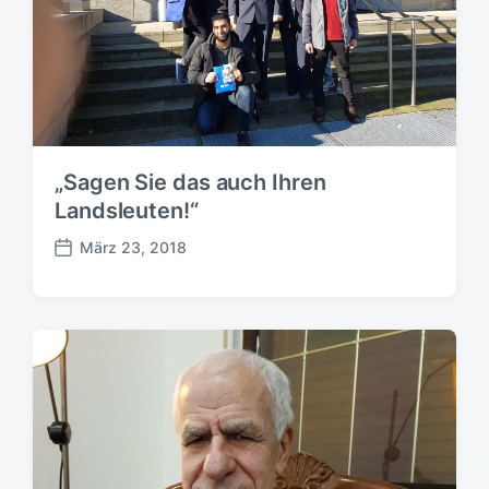
u
m
„Sagen Sie das auch Ihren
Landsleuten!“
März 23, 2018
B
e
i
t
r
a
g
s
d
a
t