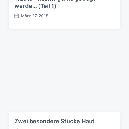
werde… (Teil 1)
März 27, 2018
B
e
i
t
r
a
g
s
d
a
t
u
m
Zwei besondere Stücke Haut