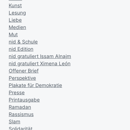
Kunst
Lesung
Liebe
Medien
Mut
nid & Schule
nid Edition
nid gratuliert Issam Alnajm
nid gratuliert Ximena León
Offener Brief
Perspektive
Plakate für Demokratie
Presse
Printausgabe
Ramadan
Rassismus
Slam
Solidarität