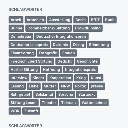
SCHLAGWÖRTER
Arbeit
Armenien
Ausstellung
Berlin
BfDT
Buch
Bühne
Commerzbank-Stiftung
Crowdfunding
Demokratie
Deutscher Integrationspreis
Deutscher Lesepreis
Diakonie
Dialog
Erinnerung
Finanzierung
Fotografie
Frauen
Friedrich Ebert Stiftung
Gedicht
Geschichte
Hertie-Stiftung
Hoffnung
Integrationspreis
Interview
Kinder
Kooperation
Krieg
Kunst
Lesung
Liebe
Mutter
NRW
Politik
presse
Ruhrgebiet
Solidarität
Sprache
Startnext
Stiftung Lesen
Theater
Toleranz
Wattenscheid
WDR
Zukunft
SCHLAGWÖRTER