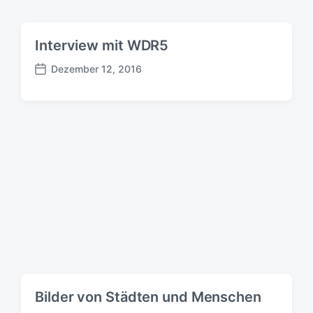
m
Interview mit WDR5
Dezember 12, 2016
B
e
i
t
r
a
g
s
d
a
t
u
m
Bilder von Städten und Menschen