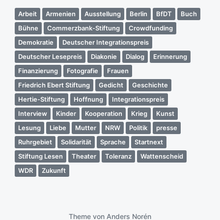
Arbeit
Armenien
Ausstellung
Berlin
BfDT
Buch
Bühne
Commerzbank-Stiftung
Crowdfunding
Demokratie
Deutscher Integrationspreis
Deutscher Lesepreis
Diakonie
Dialog
Erinnerung
Finanzierung
Fotografie
Frauen
Friedrich Ebert Stiftung
Gedicht
Geschichte
Hertie-Stiftung
Hoffnung
Integrationspreis
Interview
Kinder
Kooperation
Krieg
Kunst
Lesung
Liebe
Mutter
NRW
Politik
presse
Ruhrgebiet
Solidarität
Sprache
Startnext
Stiftung Lesen
Theater
Toleranz
Wattenscheid
WDR
Zukunft
Theme von
Anders Norén