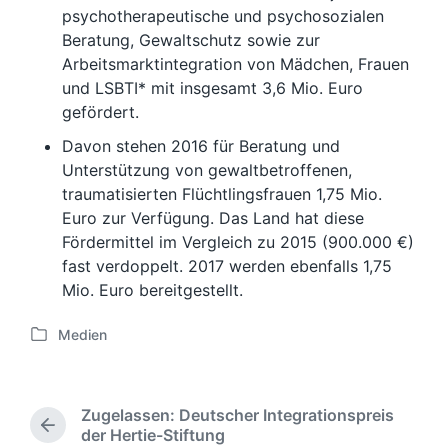
psychotherapeutische und psychosozialen
Beratung, Gewaltschutz sowie zur
Arbeitsmarktintegration von Mädchen, Frauen
und LSBTI* mit insgesamt 3,6 Mio. Euro
gefördert.
Davon stehen 2016 für Beratung und
Unterstützung von gewalt­betroffenen,
traumatisierten Flüchtlingsfrauen 1,75 Mio.
Euro zur Verfügung. Das Land hat diese
Fördermittel im Vergleich zu 2015 (900.000 €)
fast verdoppelt. 2017 werden ebenfalls 1,75
Mio. Euro bereitgestellt.
Medien
V
e
r
ö
Zugelassen: Deutscher Integrationspreis
f
V
der Hertie-Stiftung