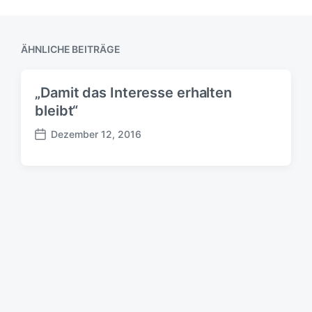
ÄHNLICHE BEITRÄGE
„Damit das Interesse erhalten
bleibt“
Dezember 12, 2016
B
e
i
t
r
a
g
s
d
a
t
u