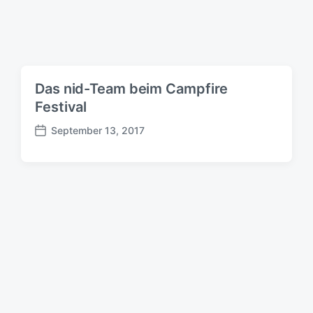
m
Das nid-Team beim Campfire
Festival
September 13, 2017
B
e
i
t
r
a
g
s
d
a
t
u