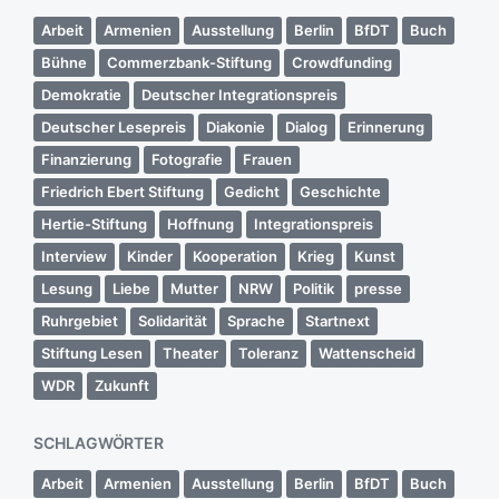
Arbeit
Armenien
Ausstellung
Berlin
BfDT
Buch
Bühne
Commerzbank-Stiftung
Crowdfunding
Demokratie
Deutscher Integrationspreis
Deutscher Lesepreis
Diakonie
Dialog
Erinnerung
Finanzierung
Fotografie
Frauen
Friedrich Ebert Stiftung
Gedicht
Geschichte
Hertie-Stiftung
Hoffnung
Integrationspreis
Interview
Kinder
Kooperation
Krieg
Kunst
Lesung
Liebe
Mutter
NRW
Politik
presse
Ruhrgebiet
Solidarität
Sprache
Startnext
Stiftung Lesen
Theater
Toleranz
Wattenscheid
WDR
Zukunft
SCHLAGWÖRTER
Arbeit
Armenien
Ausstellung
Berlin
BfDT
Buch