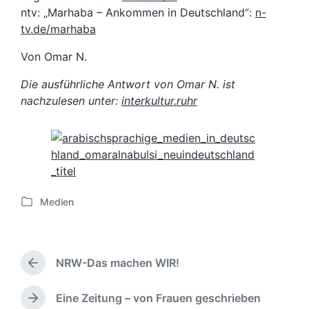
ntv: „Marhaba – Ankommen in Deutschland“:
n-
tv.de/marhaba
Von Omar N.
Die ausführliche Antwort von Omar N. ist
nachzulesen unter:
interkultur.ruhr
Medien
V
e
r
ö
NRW-Das machen WIR!
f
V
f
o
e
r
Eine Zeitung – von Frauen geschrieben
N