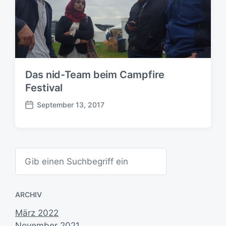
a
t
u
m
Das nid-Team beim Campfire
Festival
September 13, 2017
B
e
i
t
S
r
u
a
c
g
h
s
e
ARCHIV
d
n
a
März 2022
t
November 2021