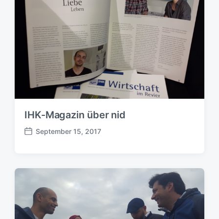
d
a
t
u
m
IHK-Magazin über nid
September 15, 2017
B
e
i
t
r
a
g
s
d