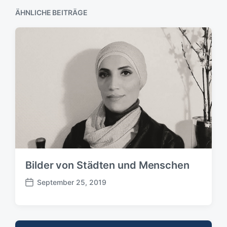
ÄHNLICHE BEITRÄGE
Bilder von Städten und Menschen
September 25, 2019
B
e
i
t