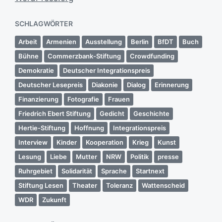
SCHLAGWÖRTER
Arbeit
Armenien
Ausstellung
Berlin
BfDT
Buch
Bühne
Commerzbank-Stiftung
Crowdfunding
Demokratie
Deutscher Integrationspreis
Deutscher Lesepreis
Diakonie
Dialog
Erinnerung
Finanzierung
Fotografie
Frauen
Friedrich Ebert Stiftung
Gedicht
Geschichte
Hertie-Stiftung
Hoffnung
Integrationspreis
Interview
Kinder
Kooperation
Krieg
Kunst
Lesung
Liebe
Mutter
NRW
Politik
presse
Ruhrgebiet
Solidarität
Sprache
Startnext
Stiftung Lesen
Theater
Toleranz
Wattenscheid
WDR
Zukunft