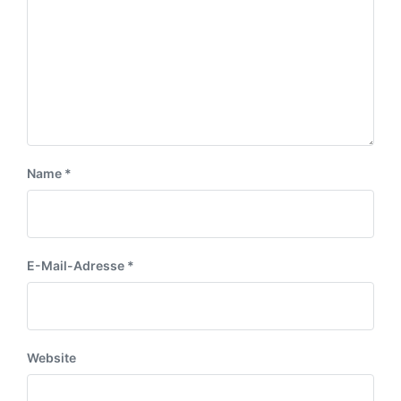
i
r
t
a
r
g
a
:
g
:
Name
*
E-Mail-Adresse
*
Website