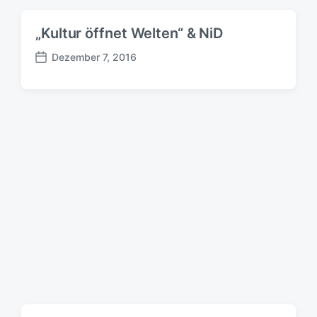
„Kultur öffnet Welten“ & NiD
Dezember 7, 2016
B
e
i
t
r
a
g
s
d
a
t
u
m