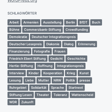
WordPress.org
SCHLAGWÖRTER
Arbeit
Armenien
Ausstellung
Berlin
BfDT
Buch
Bühne
Commerzbank-Stiftung
Crowdfunding
Demokratie
Deutscher Integrationspreis
Deutscher Lesepreis
Diakonie
Dialog
Erinnerung
Finanzierung
Fotografie
Frauen
Friedrich Ebert Stiftung
Gedicht
Geschichte
Hertie-Stiftung
Hoffnung
Integrationspreis
Interview
Kinder
Kooperation
Krieg
Kunst
Lesung
Liebe
Mutter
NRW
Politik
presse
Ruhrgebiet
Solidarität
Sprache
Startnext
Stiftung Lesen
Theater
Toleranz
Wattenscheid
WDR
Zukunft