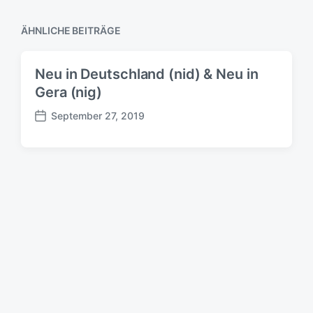
ÄHNLICHE BEITRÄGE
Neu in Deutschland (nid) & Neu in
Gera (nig)
September 27, 2019
B
e
i
t
r
a
g
s
d
a
t
u
m