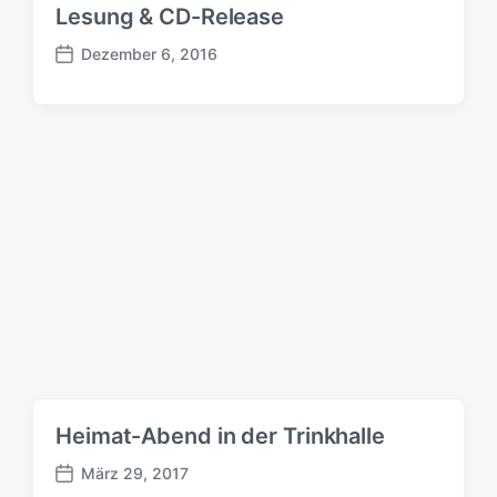
Lesung & CD-Release
Dezember 6, 2016
B
e
i
t
r
a
g
s
d
a
t
u
m
Heimat-Abend in der Trinkhalle
März 29, 2017
B