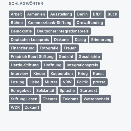
SCHLAGWÖRTER
Arbeit
Armenien
Ausstellung
Berlin
BfDT
Buch
Bühne
Commerzbank-Stiftung
Crowdfunding
Demokratie
Deutscher Integrationspreis
Deutscher Lesepreis
Diakonie
Dialog
Erinnerung
Finanzierung
Fotografie
Frauen
Friedrich Ebert Stiftung
Gedicht
Geschichte
Hertie-Stiftung
Hoffnung
Integrationspreis
Interview
Kinder
Kooperation
Krieg
Kunst
Lesung
Liebe
Mutter
NRW
Politik
presse
Ruhrgebiet
Solidarität
Sprache
Startnext
Stiftung Lesen
Theater
Toleranz
Wattenscheid
WDR
Zukunft