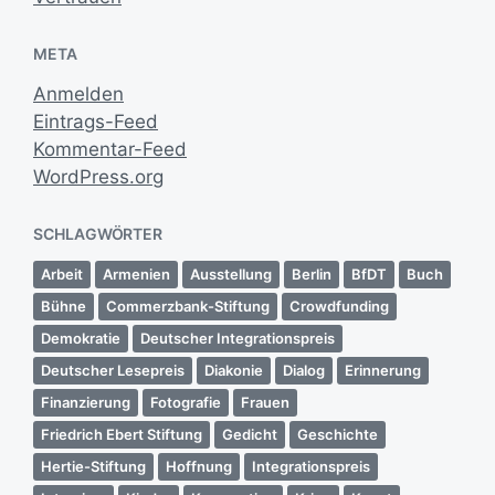
META
Anmelden
Eintrags-Feed
Kommentar-Feed
WordPress.org
SCHLAGWÖRTER
Arbeit
Armenien
Ausstellung
Berlin
BfDT
Buch
Bühne
Commerzbank-Stiftung
Crowdfunding
Demokratie
Deutscher Integrationspreis
Deutscher Lesepreis
Diakonie
Dialog
Erinnerung
Finanzierung
Fotografie
Frauen
Friedrich Ebert Stiftung
Gedicht
Geschichte
Hertie-Stiftung
Hoffnung
Integrationspreis