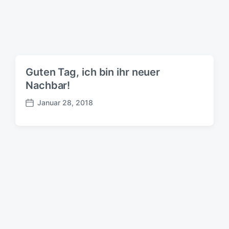
a
t
u
m
Guten Tag, ich bin ihr neuer
Nachbar!
Januar 28, 2018
B
e
i
t
r
a
g
s
d
a
t
u