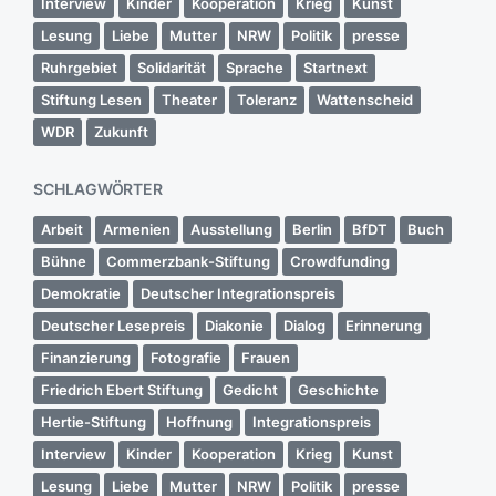
Interview
Kinder
Kooperation
Krieg
Kunst
Lesung
Liebe
Mutter
NRW
Politik
presse
Ruhrgebiet
Solidarität
Sprache
Startnext
Stiftung Lesen
Theater
Toleranz
Wattenscheid
WDR
Zukunft
SCHLAGWÖRTER
Arbeit
Armenien
Ausstellung
Berlin
BfDT
Buch
Bühne
Commerzbank-Stiftung
Crowdfunding
Demokratie
Deutscher Integrationspreis
Deutscher Lesepreis
Diakonie
Dialog
Erinnerung
Finanzierung
Fotografie
Frauen
Friedrich Ebert Stiftung
Gedicht
Geschichte
Hertie-Stiftung
Hoffnung
Integrationspreis
Interview
Kinder
Kooperation
Krieg
Kunst
Lesung
Liebe
Mutter
NRW
Politik
presse