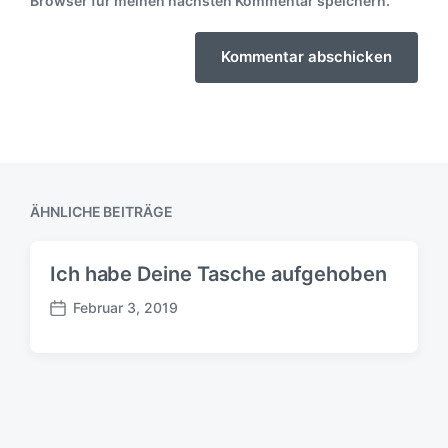
Browser für meinen nächsten Kommentar speichern.
ÄHNLICHE BEITRÄGE
Ich habe Deine Tasche aufgehoben
Februar 3, 2019
B
e
i
t
r
a
g