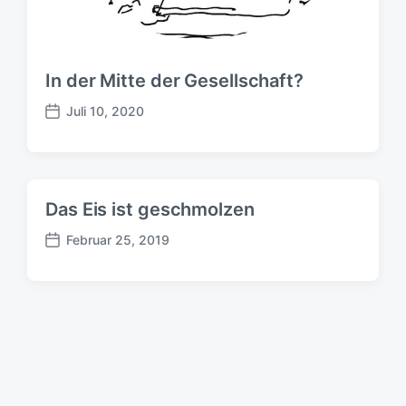
In der Mitte der Gesellschaft?
Juli 10, 2020
B
e
i
t
r
Das Eis ist geschmolzen
a
g
Februar 25, 2019
B
s
e
d
i
a
t
t
r
u
a
m
g
s
d