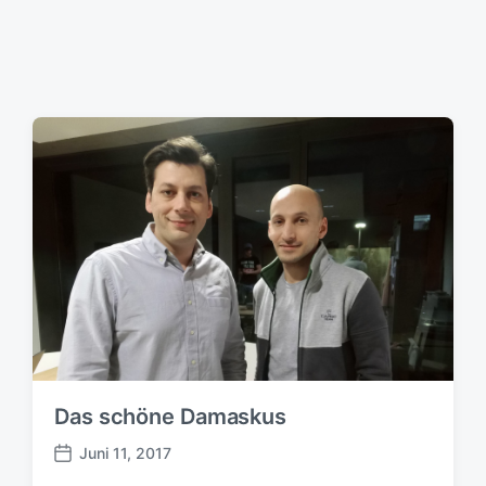
u
m
Das schöne Damaskus
Juni 11, 2017
B