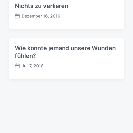
Nichts zu verlieren
Dezember 16, 2016
B
e
i
t
r
Wie könnte jemand unsere Wunden
a
fühlen?
g
s
Juli 7, 2018
d
B
a
e
t
i
u
t
m
r
a
g
s
d
a
t