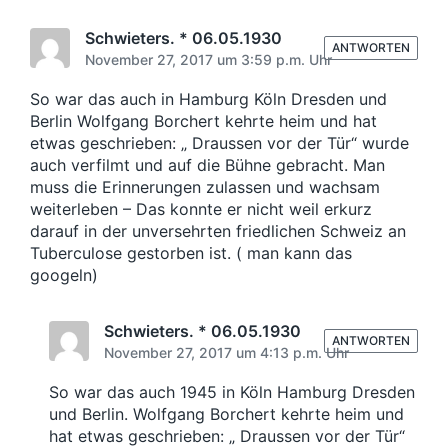
e
h
e
r
t
r
Schwieters. * 06.05.1930
B
ANTWORTEN
i
B
November 27, 2017 um 3:59 p.m. Uhr
e
n
e
i
i
So war das auch in Hamburg Köln Dresden und
t
t
Berlin Wolfgang Borchert kehrte heim und hat
r
r
etwas geschrieben: „ Draussen vor der Tür“ wurde
a
a
auch verfilmt und auf die Bühne gebracht. Man
g
g
:
muss die Erinnerungen zulassen und wachsam
:
weiterleben – Das konnte er nicht weil erkurz
darauf in der unversehrten friedlichen Schweiz an
Tuberculose gestorben ist. ( man kann das
googeln)
Schwieters. * 06.05.1930
ANTWORTEN
November 27, 2017 um 4:13 p.m. Uhr
So war das auch 1945 in Köln Hamburg Dresden
und Berlin. Wolfgang Borchert kehrte heim und
hat etwas geschrieben: „ Draussen vor der Tür“