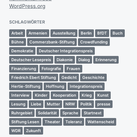
WordPress.org
SCHLAGWÖRTER
Arbeit
Armenien
Ausstellung
Berlin
BfDT
Buch
Bühne
Commerzbank-Stiftung
Crowdfunding
Demokratie
Deutscher Integrationspreis
Deutscher Lesepreis
Diakonie
Dialog
Erinnerung
Finanzierung
Fotografie
Frauen
Friedrich Ebert Stiftung
Gedicht
Geschichte
Hertie-Stiftung
Hoffnung
Integrationspreis
Interview
Kinder
Kooperation
Krieg
Kunst
Lesung
Liebe
Mutter
NRW
Politik
presse
Ruhrgebiet
Solidarität
Sprache
Startnext
Stiftung Lesen
Theater
Toleranz
Wattenscheid
WDR
Zukunft