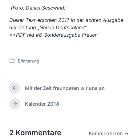
(Foto: Daniel Susewind)
Dieser Text erschien 2017 in der achten Ausgabe
der Zeitung „Neu in Deutschland“
>>PDF nid #8_Sonderausgabe Frauen
Erinnerung
V
e
r
ö
Mit der Zeit freundeten wir uns an
f
V
f
o
e
r
Kalender 2018
N
h
n
ä
e
t
c
r
l
h
i
i
s
2 Kommentare
Kommentieren →
g
c
t