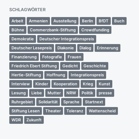
SCHLAGWÖRTER
Arbeit
Armenien
Ausstellung
Berlin
BfDT
Buch
Bühne
Commerzbank-Stiftung
Crowdfunding
Demokratie
Deutscher Integrationspreis
Deutscher Lesepreis
Diakonie
Dialog
Erinnerung
Finanzierung
Fotografie
Frauen
Friedrich Ebert Stiftung
Gedicht
Geschichte
Hertie-Stiftung
Hoffnung
Integrationspreis
Interview
Kinder
Kooperation
Krieg
Kunst
Lesung
Liebe
Mutter
NRW
Politik
presse
Ruhrgebiet
Solidarität
Sprache
Startnext
Stiftung Lesen
Theater
Toleranz
Wattenscheid
WDR
Zukunft