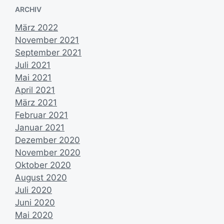
e
ARCHIV
d
n
a
März 2022
t
November 2021
u
m
September 2021
Juli 2021
Mai 2021
April 2021
März 2021
Februar 2021
Januar 2021
Dezember 2020
November 2020
Oktober 2020
August 2020
Juli 2020
Juni 2020
Mai 2020