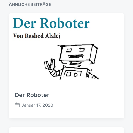
ÄHNLICHE BEITRÄGE
Der Roboter
Januar 17, 2020
B
e
i
t
r