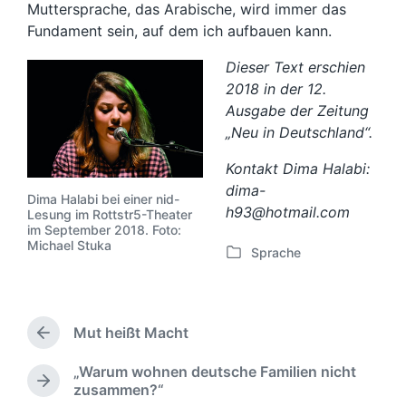
Muttersprache, das Arabische, wird immer das
Fundament sein, auf dem ich aufbauen kann.
Dieser Text erschien
2018 in der 12.
Ausgabe der Zeitung
„Neu in Deutschland“.
Kontakt Dima Halabi:
dima-
Dima Halabi bei einer nid-
h93@hotmail.com
Lesung im Rottstr5-Theater
im September 2018. Foto:
Michael Stuka
Sprache
V
e
r
ö
Mut heißt Macht
f
V
f
o
„Warum wohnen deutsche Familien nicht
e
r
N
zusammen?“
h
n