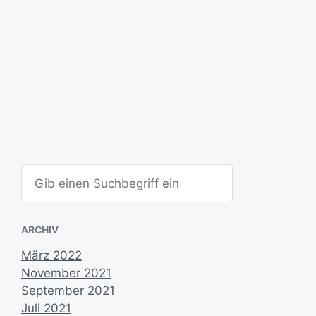
r
a
g
s
d
a
t
u
m
S
u
c
h
e
ARCHIV
n
März 2022
November 2021
September 2021
Juli 2021