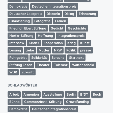
Demokratie
Deutscher Integrationspreis
Deutscher Lesepreis
Diakonie
Dialog
Erinnerung
Finanzierung
Fotografie
Frauen
Friedrich Ebert Stiftung
Gedicht
Geschichte
Hertie-Stiftung
Hoffnung
Integrationspreis
Interview
Kinder
Kooperation
Krieg
Kunst
Lesung
Liebe
Mutter
NRW
Politik
presse
Ruhrgebiet
Solidarität
Sprache
Startnext
Stiftung Lesen
Theater
Toleranz
Wattenscheid
WDR
Zukunft
SCHLAGWÖRTER
Arbeit
Armenien
Ausstellung
Berlin
BfDT
Buch
Bühne
Commerzbank-Stiftung
Crowdfunding
Demokratie
Deutscher Integrationspreis