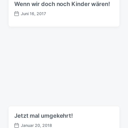
Wenn wir doch noch Kinder wären!
a
g
Juni 16, 2017
B
s
e
d
i
a
t
t
r
u
a
m
g
s
d
a
t
u
m
Jetzt mal umgekehrt!
Januar 20, 2018