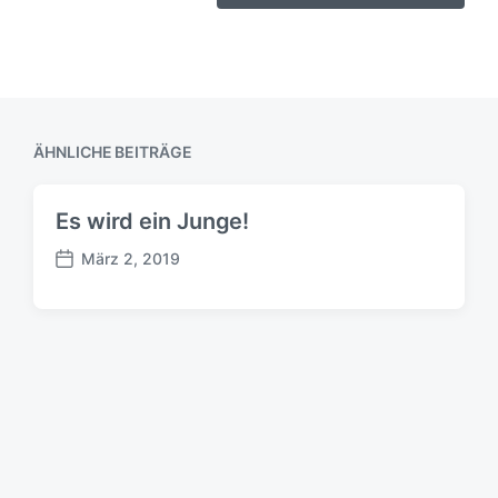
ÄHNLICHE BEITRÄGE
Es wird ein Junge!
März 2, 2019
B
e
i
t
r
a
g
s
d
a