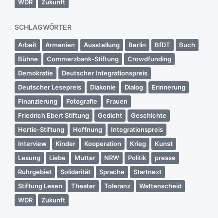
WDR
Zukunft
SCHLAGWÖRTER
Arbeit
Armenien
Ausstellung
Berlin
BfDT
Buch
Bühne
Commerzbank-Stiftung
Crowdfunding
Demokratie
Deutscher Integrationspreis
Deutscher Lesepreis
Diakonie
Dialog
Erinnerung
Finanzierung
Fotografie
Frauen
Friedrich Ebert Stiftung
Gedicht
Geschichte
Hertie-Stiftung
Hoffnung
Integrationspreis
Interview
Kinder
Kooperation
Krieg
Kunst
Lesung
Liebe
Mutter
NRW
Politik
presse
Ruhrgebiet
Solidarität
Sprache
Startnext
Stiftung Lesen
Theater
Toleranz
Wattenscheid
WDR
Zukunft