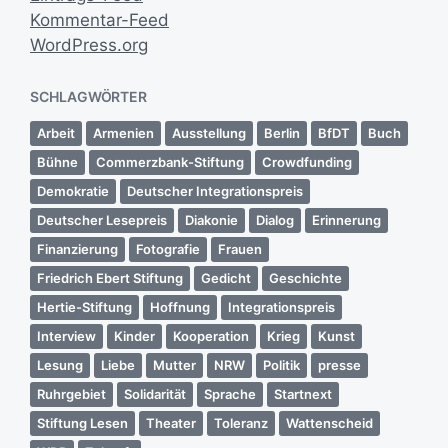
Kommentar-Feed
WordPress.org
SCHLAGWÖRTER
Arbeit
Armenien
Ausstellung
Berlin
BfDT
Buch
Bühne
Commerzbank-Stiftung
Crowdfunding
Demokratie
Deutscher Integrationspreis
Deutscher Lesepreis
Diakonie
Dialog
Erinnerung
Finanzierung
Fotografie
Frauen
Friedrich Ebert Stiftung
Gedicht
Geschichte
Hertie-Stiftung
Hoffnung
Integrationspreis
Interview
Kinder
Kooperation
Krieg
Kunst
Lesung
Liebe
Mutter
NRW
Politik
presse
Ruhrgebiet
Solidarität
Sprache
Startnext
Stiftung Lesen
Theater
Toleranz
Wattenscheid