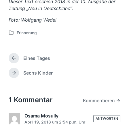
Dieser Text erschien 2018 in der 10. Ausgabe der
Zeitung „Neu in Deutschland“.
Foto: Wolfgang Wedel
Erinnerung
V
e
r
ö
Eines Tages
f
V
f
o
e
r
Sechs Kinder
N
h
n
ä
e
t
c
r
l
h
i
i
s
1 Kommentar
Kommentieren →
g
c
t
e
h
e
r
t
r
Osama Mosully
B
ANTWORTEN
i
B
April 19, 2018 um 2:54 p.m. Uhr
e
n
e