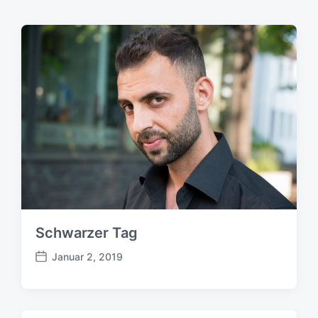
Schwarzer Tag
Januar 2, 2019
B
e
i
t