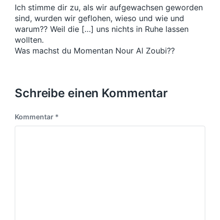
i
i
Ich stimme dir zu, als wir aufgewachsen geworden
t
t
sind, wurden wir geflohen, wieso und wie und
r
r
warum?? Weil die […] uns nichts in Ruhe lassen
a
a
wollten.
g
g
:
Was machst du Momentan Nour Al Zoubi??
:
Schreibe einen Kommentar
Kommentar
*