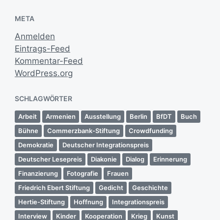
META
Anmelden
Eintrags-Feed
Kommentar-Feed
WordPress.org
SCHLAGWÖRTER
Arbeit
Armenien
Ausstellung
Berlin
BfDT
Buch
Bühne
Commerzbank-Stiftung
Crowdfunding
Demokratie
Deutscher Integrationspreis
Deutscher Lesepreis
Diakonie
Dialog
Erinnerung
Finanzierung
Fotografie
Frauen
Friedrich Ebert Stiftung
Gedicht
Geschichte
Hertie-Stiftung
Hoffnung
Integrationspreis
Interview
Kinder
Kooperation
Krieg
Kunst