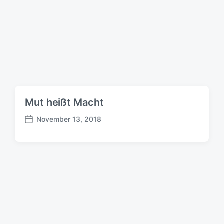
s
d
a
t
u
m
Mut heißt Macht
November 13, 2018
B
e
i
t
r
a
g
s
d
a