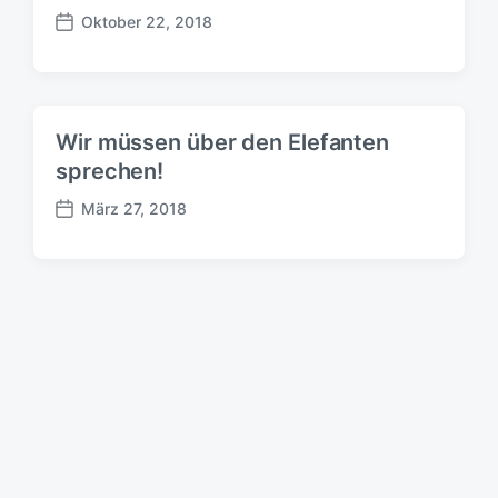
Oktober 22, 2018
B
e
i
t
r
Wir müssen über den Elefanten
a
sprechen!
g
s
März 27, 2018
d
B
a
e
t
i
u
t
m
r
a
g
s
d
a
t
u