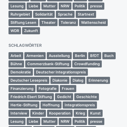
Lesung
Liebe
Mutter
NRW
Politik
presse
Ruhrgebiet
Solidarität
Sprache
Startnext
Stiftung Lesen
Theater
Toleranz
Wattenscheid
WDR
Zukunft
SCHLAGWÖRTER
Arbeit
Armenien
Ausstellung
Berlin
BfDT
Buch
Bühne
Commerzbank-Stiftung
Crowdfunding
Demokratie
Deutscher Integrationspreis
Deutscher Lesepreis
Diakonie
Dialog
Erinnerung
Finanzierung
Fotografie
Frauen
Friedrich Ebert Stiftung
Gedicht
Geschichte
Hertie-Stiftung
Hoffnung
Integrationspreis
Interview
Kinder
Kooperation
Krieg
Kunst
Lesung
Liebe
Mutter
NRW
Politik
presse