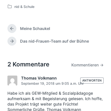
nid & Schule
V
e
r
ö
Meine Schaukel
f
V
f
o
e
r
Das nid-Frauen-Team auf der Bühne
N
h
n
ä
e
t
c
r
l
h
i
i
s
2 Kommentare
Kommentieren →
g
c
t
e
h
e
r
t
r
Thomas Volkmann
B
ANTWORTEN
i
B
September 19, 2018 um 9:05 a.m. Uhr
e
n
e
i
i
Habe ich als GEW-Mitglied & Sozialpädagoge
t
t
aufmerksam & mit Begeisterung gelesen. Ich hoffe,
r
r
das Projekt trägt weiter gute Früchte!
a
a
Sommerliche Grüße, Thomas Volkmann
g