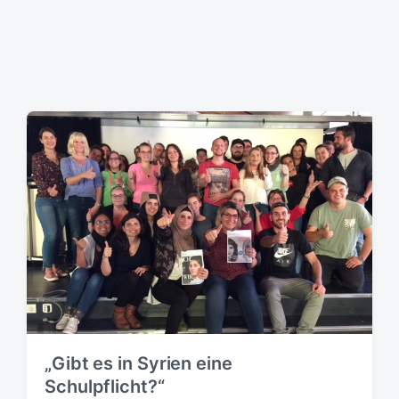
t
u
m
„Gibt es in Syrien eine
Schulpflicht?“