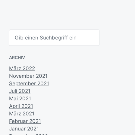
u
m
S
u
c
h
e
ARCHIV
n
März 2022
November 2021
September 2021
Juli 2021
Mai 2021
April 2021
März 2021
Februar 2021
Januar 2021