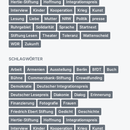
Hertie-Stiftung
Hoffnung
Integrationspreis
Interview
Kinder
Kooperation
Krieg
Kunst
Lesung
Liebe
Mutter
NRW
Politik
presse
Ruhrgebiet
Solidarität
Sprache
Startnext
Stiftung Lesen
Theater
Toleranz
Wattenscheid
WDR
Zukunft
SCHLAGWÖRTER
Arbeit
Armenien
Ausstellung
Berlin
BfDT
Buch
Bühne
Commerzbank-Stiftung
Crowdfunding
Demokratie
Deutscher Integrationspreis
Deutscher Lesepreis
Diakonie
Dialog
Erinnerung
Finanzierung
Fotografie
Frauen
Friedrich Ebert Stiftung
Gedicht
Geschichte
Hertie-Stiftung
Hoffnung
Integrationspreis
Interview
Kinder
Kooperation
Krieg
Kunst