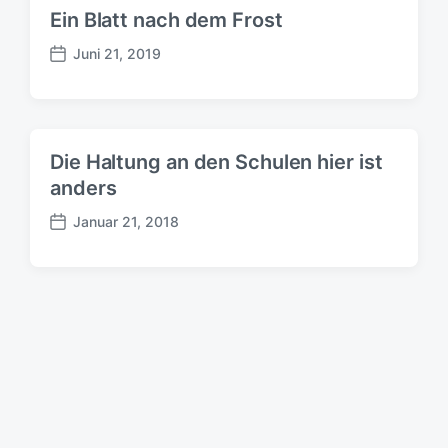
Ein Blatt nach dem Frost
Juni 21, 2019
B
e
i
t
r
Die Haltung an den Schulen hier ist
a
anders
g
s
Januar 21, 2018
d
B
a
e
t
i
u
t
m
r
a
g
s
d
a
t