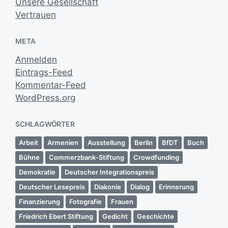
Unsere Gesellschaft
Vertrauen
META
Anmelden
Eintrags-Feed
Kommentar-Feed
WordPress.org
SCHLAGWÖRTER
Arbeit
Armenien
Ausstellung
Berlin
BfDT
Buch
Bühne
Commerzbank-Stiftung
Crowdfunding
Demokratie
Deutscher Integrationspreis
Deutscher Lesepreis
Diakonie
Dialog
Erinnerung
Finanzierung
Fotografie
Frauen
Friedrich Ebert Stiftung
Gedicht
Geschichte