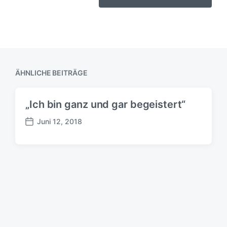
ÄHNLICHE BEITRÄGE
„Ich bin ganz und gar begeistert“
Juni 12, 2018
B
e
i
t
r
a
g
s
d
a