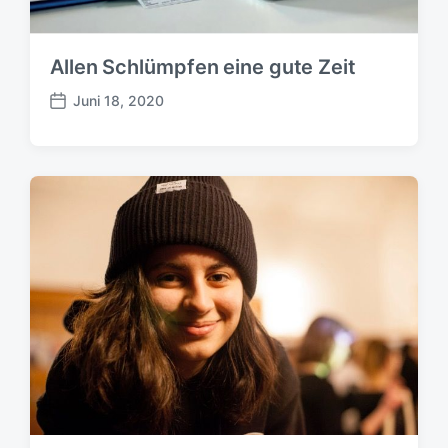
Allen Schlümpfen eine gute Zeit
Juni 18, 2020
B
e
i
t
r
a
g
s
d
a
t
u
m