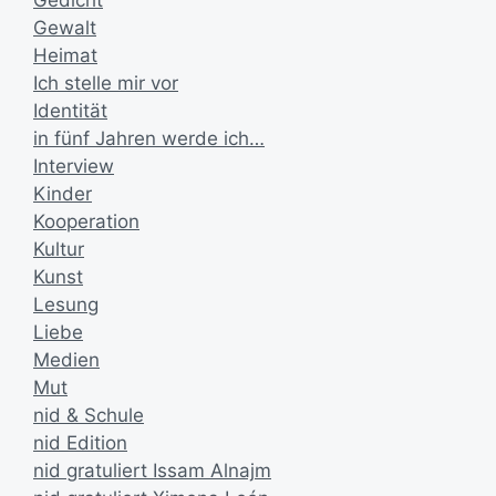
Gedicht
Gewalt
Heimat
Ich stelle mir vor
Identität
in fünf Jahren werde ich…
Interview
Kinder
Kooperation
Kultur
Kunst
Lesung
Liebe
Medien
Mut
nid & Schule
nid Edition
nid gratuliert Issam Alnajm