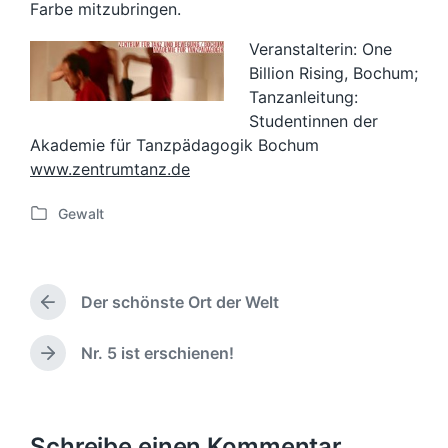
Farbe mitzubringen.
Veranstalterin: One
Billion Rising, Bochum;
Tanzanleitung:
Studentinnen der
Akademie für Tanzpädagogik Bochum
www.zentrumtanz.de
Gewalt
V
e
r
ö
Der schönste Ort der Welt
f
V
f
o
e
r
Nr. 5 ist erschienen!
N
h
n
ä
e
t
c
r
l
h
i
i
s
Schreibe einen Kommentar