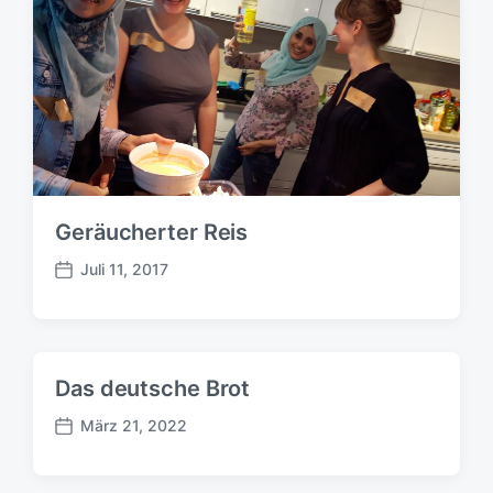
Geräucherter Reis
Juli 11, 2017
B
e
i
t
r
Das deutsche Brot
a
g
März 21, 2022
B
s
e
d
i
a