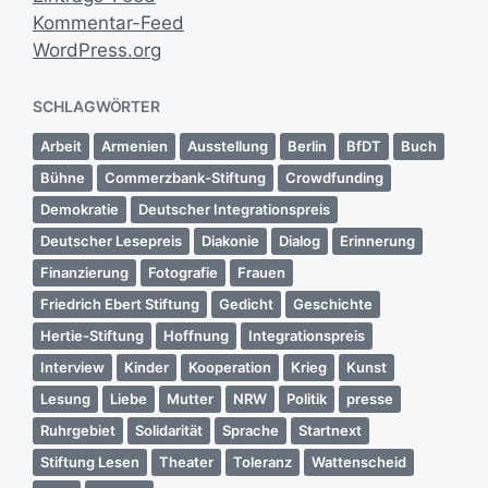
Kommentar-Feed
WordPress.org
SCHLAGWÖRTER
Arbeit
Armenien
Ausstellung
Berlin
BfDT
Buch
Bühne
Commerzbank-Stiftung
Crowdfunding
Demokratie
Deutscher Integrationspreis
Deutscher Lesepreis
Diakonie
Dialog
Erinnerung
Finanzierung
Fotografie
Frauen
Friedrich Ebert Stiftung
Gedicht
Geschichte
Hertie-Stiftung
Hoffnung
Integrationspreis
Interview
Kinder
Kooperation
Krieg
Kunst
Lesung
Liebe
Mutter
NRW
Politik
presse
Ruhrgebiet
Solidarität
Sprache
Startnext
Stiftung Lesen
Theater
Toleranz
Wattenscheid