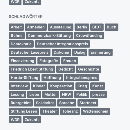
WDR
Zukunft
SCHLAGWÖRTER
Arbeit
Armenien
Ausstellung
Berlin
BfDT
Buch
Bühne
Commerzbank-Stiftung
Crowdfunding
Demokratie
Deutscher Integrationspreis
Deutscher Lesepreis
Diakonie
Dialog
Erinnerung
Finanzierung
Fotografie
Frauen
Friedrich Ebert Stiftung
Gedicht
Geschichte
Hertie-Stiftung
Hoffnung
Integrationspreis
Interview
Kinder
Kooperation
Krieg
Kunst
Lesung
Liebe
Mutter
NRW
Politik
presse
Ruhrgebiet
Solidarität
Sprache
Startnext
Stiftung Lesen
Theater
Toleranz
Wattenscheid
WDR
Zukunft