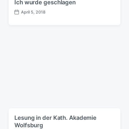
Ich wurde geschlagen
April 5, 2018
B
e
i
t
r
a
g
s
d
a
t
u
m
Lesung in der Kath. Akademie
Wolfsburg