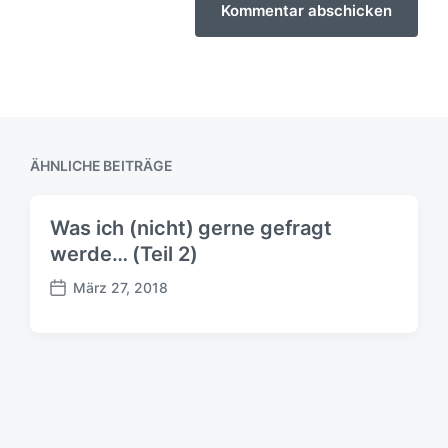
ÄHNLICHE BEITRÄGE
Was ich (nicht) gerne gefragt
werde… (Teil 2)
März 27, 2018
B
e
i
t
r
a
g
s