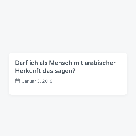
d
a
t
u
m
Darf ich als Mensch mit arabischer
Herkunft das sagen?
Januar 3, 2019
B
e
i
t
r
a
g
s
d