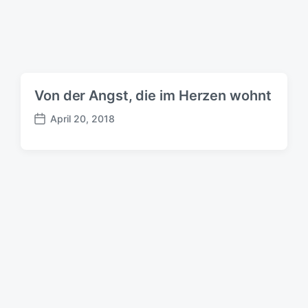
u
m
Von der Angst, die im Herzen wohnt
April 20, 2018
B
e
i
t
r
a
g
s
d
a
t
u
m