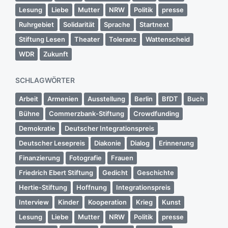
Lesung
Liebe
Mutter
NRW
Politik
presse
Ruhrgebiet
Solidarität
Sprache
Startnext
Stiftung Lesen
Theater
Toleranz
Wattenscheid
WDR
Zukunft
SCHLAGWÖRTER
Arbeit
Armenien
Ausstellung
Berlin
BfDT
Buch
Bühne
Commerzbank-Stiftung
Crowdfunding
Demokratie
Deutscher Integrationspreis
Deutscher Lesepreis
Diakonie
Dialog
Erinnerung
Finanzierung
Fotografie
Frauen
Friedrich Ebert Stiftung
Gedicht
Geschichte
Hertie-Stiftung
Hoffnung
Integrationspreis
Interview
Kinder
Kooperation
Krieg
Kunst
Lesung
Liebe
Mutter
NRW
Politik
presse