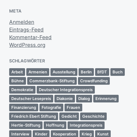
META
Anmelden
Eintrags-Feed
Kommentar-Feed
WordPress.org
SCHLAGWÖRTER
Arbeit
Armenien
Ausstellung
Berlin
BfDT
Buch
Bühne
Commerzbank-Stiftung
Crowdfunding
Demokratie
Deutscher Integrationspreis
Deutscher Lesepreis
Diakonie
Dialog
Erinnerung
Finanzierung
Fotografie
Frauen
Friedrich Ebert Stiftung
Gedicht
Geschichte
Hertie-Stiftung
Hoffnung
Integrationspreis
Interview
Kinder
Kooperation
Krieg
Kunst