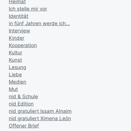
Heimat
Ich stelle mir vor
Identität
in fünf Jahren werde ich…
Interview
Kinder
Kooperation
Kultur
Kunst
Lesung
Liebe
Medien
Mut
nid & Schule
nid Edition
nid gratuliert Issam Alnajm
nid gratuliert Ximena León
Offener Brief