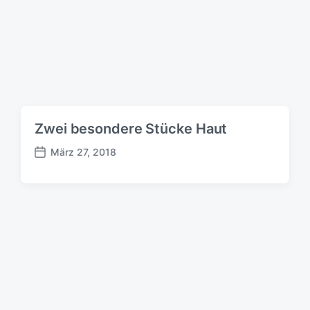
a
t
u
m
Zwei besondere Stücke Haut
März 27, 2018
B
e
i
t
r
a
g
s
d
a
t