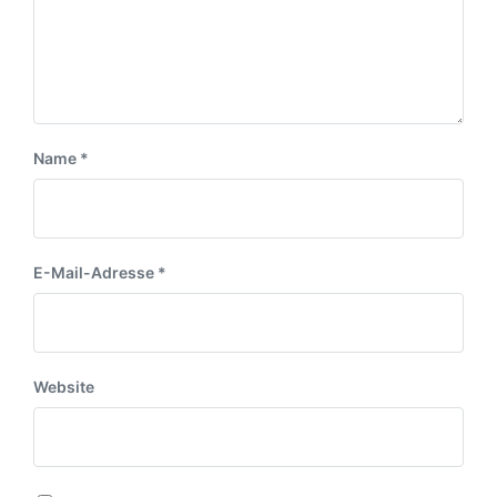
r
a
a
g
g
:
:
Name
*
E-Mail-Adresse
*
Website