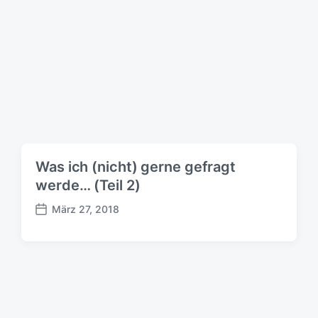
g
s
d
a
t
u
m
Was ich (nicht) gerne gefragt
werde… (Teil 2)
März 27, 2018
B
e
i
t
r
a
g