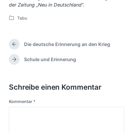
der Zeitung „Neu in Deutschland“.
Tabu
V
e
r
ö
Die deutsche Erinnerung an den Krieg
f
V
f
o
e
r
Schule und Erinnerung
N
h
n
ä
e
t
c
r
l
h
i
i
s
Schreibe einen Kommentar
g
c
t
e
h
e
r
Kommentar
*
t
r
B
i
B
e
n
e
i
i
t
t
r