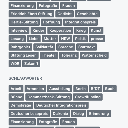
Finanzierung
Fotografie
Frauen
Friedrich Ebert Stiftung
Gedicht
Geschichte
Hertie-Stiftung
Hoffnung
Integrationspreis
Interview
Kinder
Kooperation
Krieg
Kunst
Lesung
Liebe
Mutter
NRW
Politik
presse
Ruhrgebiet
Solidarität
Sprache
Startnext
Stiftung Lesen
Theater
Toleranz
Wattenscheid
WDR
Zukunft
SCHLAGWÖRTER
Arbeit
Armenien
Ausstellung
Berlin
BfDT
Buch
Bühne
Commerzbank-Stiftung
Crowdfunding
Demokratie
Deutscher Integrationspreis
Deutscher Lesepreis
Diakonie
Dialog
Erinnerung
Finanzierung
Fotografie
Frauen