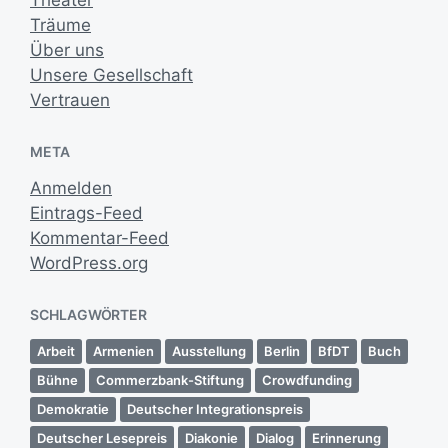
Theater
Träume
Über uns
Unsere Gesellschaft
Vertrauen
META
Anmelden
Eintrags-Feed
Kommentar-Feed
WordPress.org
SCHLAGWÖRTER
Arbeit
Armenien
Ausstellung
Berlin
BfDT
Buch
Bühne
Commerzbank-Stiftung
Crowdfunding
Demokratie
Deutscher Integrationspreis
Deutscher Lesepreis
Diakonie
Dialog
Erinnerung