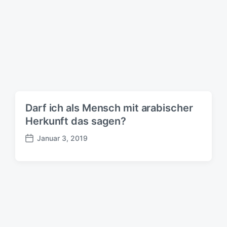
s
d
a
t
u
m
Darf ich als Mensch mit arabischer
Herkunft das sagen?
Januar 3, 2019
B
e
i
t
r
a
g
s