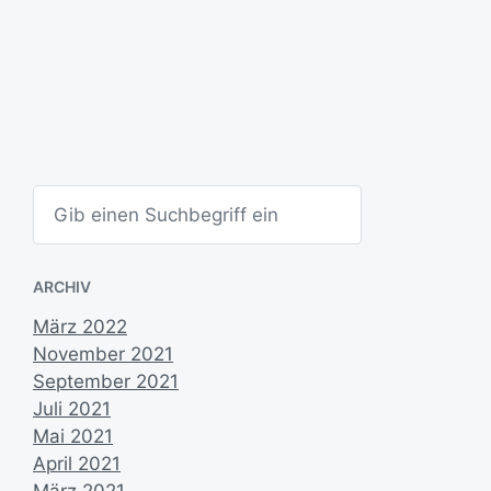
d
a
t
u
m
S
u
c
h
e
ARCHIV
n
März 2022
November 2021
September 2021
Juli 2021
Mai 2021
April 2021