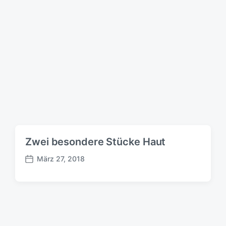
r
a
g
s
d
a
t
u
m
Zwei besondere Stücke Haut
März 27, 2018
B
e
i
t
r
a