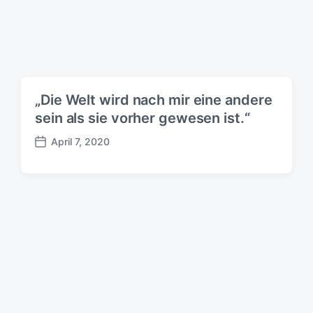
„Die Welt wird nach mir eine andere
sein als sie vorher gewesen ist.“
April 7, 2020
B
e
i
t
r
a
g
s
d
a
t
u