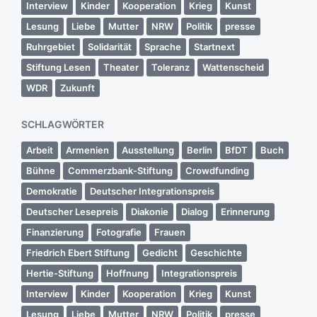
Interview
Kinder
Kooperation
Krieg
Kunst
Lesung
Liebe
Mutter
NRW
Politik
presse
Ruhrgebiet
Solidarität
Sprache
Startnext
Stiftung Lesen
Theater
Toleranz
Wattenscheid
WDR
Zukunft
SCHLAGWÖRTER
Arbeit
Armenien
Ausstellung
Berlin
BfDT
Buch
Bühne
Commerzbank-Stiftung
Crowdfunding
Demokratie
Deutscher Integrationspreis
Deutscher Lesepreis
Diakonie
Dialog
Erinnerung
Finanzierung
Fotografie
Frauen
Friedrich Ebert Stiftung
Gedicht
Geschichte
Hertie-Stiftung
Hoffnung
Integrationspreis
Interview
Kinder
Kooperation
Krieg
Kunst
Lesung
Liebe
Mutter
NRW
Politik
presse