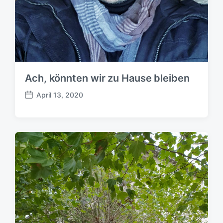
Ach, könnten wir zu Hause bleiben
April 13, 2020
B
e
i
t
r
a
g
s
d
a
t
u