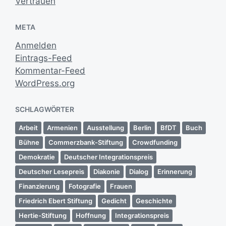
Vertrauen
META
Anmelden
Eintrags-Feed
Kommentar-Feed
WordPress.org
SCHLAGWÖRTER
Arbeit
Armenien
Ausstellung
Berlin
BfDT
Buch
Bühne
Commerzbank-Stiftung
Crowdfunding
Demokratie
Deutscher Integrationspreis
Deutscher Lesepreis
Diakonie
Dialog
Erinnerung
Finanzierung
Fotografie
Frauen
Friedrich Ebert Stiftung
Gedicht
Geschichte
Hertie-Stiftung
Hoffnung
Integrationspreis