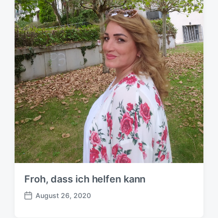
m
Froh, dass ich helfen kann
August 26, 2020
B
e